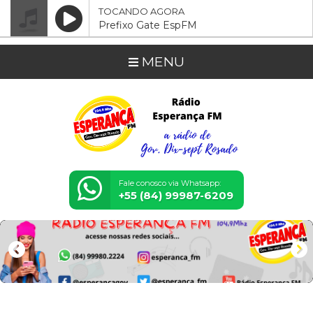
TOCANDO AGORA
Prefixo Gate EspFM
MENU
Fale conosco via Whatsapp:
+55 (84) 99987-6209